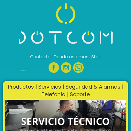
Contacto
|
Donde estamos
|
Staff
Productos
|
Servicios
|
Seguridad & Alarmas
|
Telefonía
|
Soporte