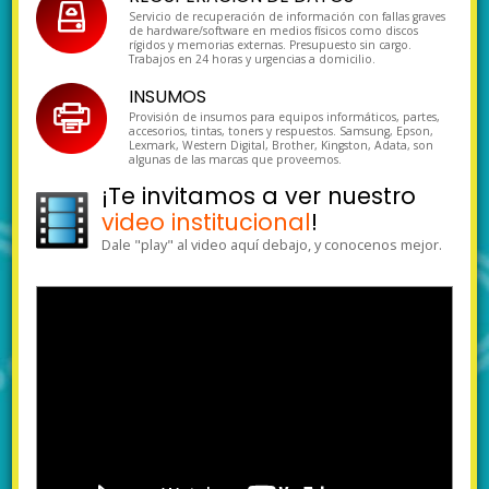
Servicio de recuperación de información con fallas graves
de hardware/software en medios físicos como discos
rígidos y memorias externas. Presupuesto sin cargo.
Trabajos en 24 horas y urgencias a domicilio.
INSUMOS
Provisión de insumos para equipos informáticos, partes,
accesorios, tintas, toners y respuestos. Samsung, Epson,
Lexmark, Western Digital, Brother, Kingston, Adata, son
algunas de las marcas que proveemos.
¡Te invitamos a ver nuestro
video institucional
!
Dale "play" al video aquí debajo, y conocenos mejor.