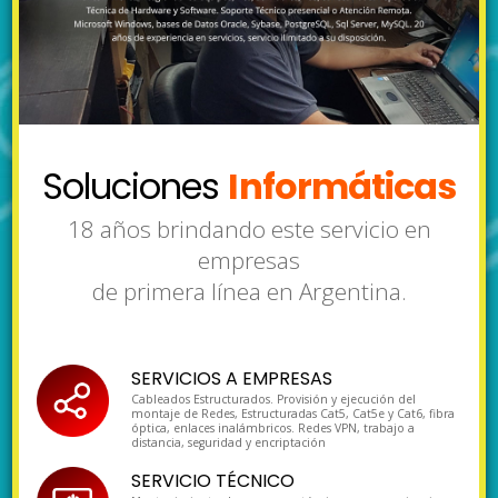
Soluciones
Informáticas
18 años brindando este servicio en
empresas
de primera línea en Argentina.
SERVICIOS A EMPRESAS
Cableados Estructurados. Provisión y ejecución del
montaje de Redes, Estructuradas Cat5, Cat5e y Cat6, fibra
óptica, enlaces inalámbricos. Redes VPN, trabajo a
distancia, seguridad y encriptación
SERVICIO TÉCNICO